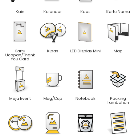
Kain
Kalender
Kaos
Kartu Nama
Kartu
Kipas
LED Display Mini
Map
Ucapan/Thank
You Card
Meja Event
Mug/Cup
Notebook
Packing
Tambahan