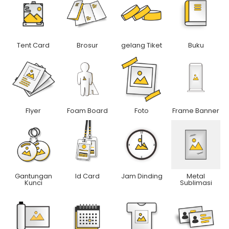
Tent Card
Brosur
gelang Tiket
Buku
Flyer
Foam Board
Foto
Frame Banner
Gantungan
Id Card
Jam Dinding
Metal
Kunci
Sublimasi