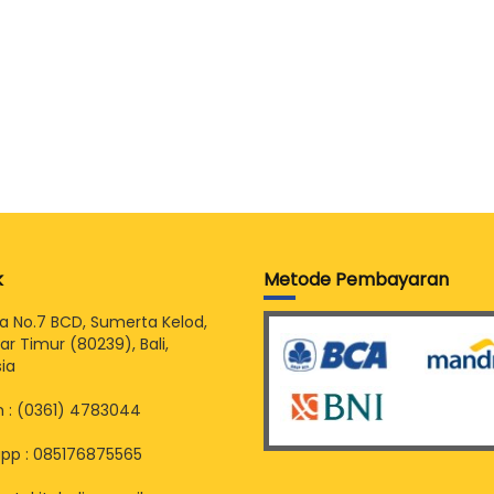
k
Metode Pembayaran
sia No.7 BCD, Sumerta Kelod,
r Timur (80239), Bali,
ia
 : (0361) 4783044
pp : 085176875565