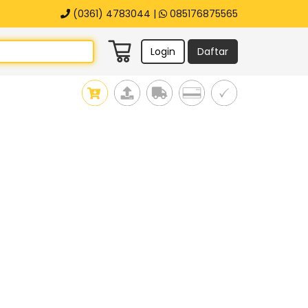
(0361) 4783044 |
085176875565
Login
Daftar