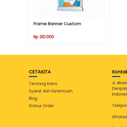
Frame Banner Custom
Rp 210.000
CETAKITA
Konta
Jl. Aka
Tentang Kami
Denpasa
Syarat dan Ketentuan
Indones
Blog
Telepon
Status Order
Whatsa