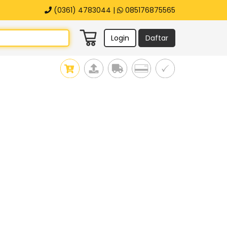
(0361) 4783044 |
085176875565
Login
Daftar