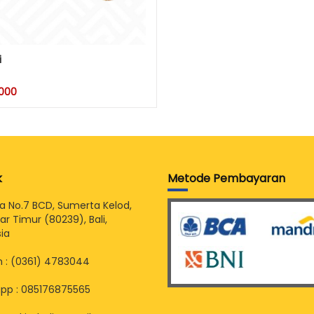
i
.000
k
Metode Pembayaran
sia No.7 BCD, Sumerta Kelod,
r Timur (80239), Bali,
ia
 : (0361) 4783044
pp : 085176875565