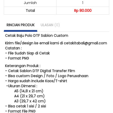
Jumlah
1
Total
Rp 80.000
RINCIAN PRODUK
ULASAN
(0)
Cetak Baju Polo DTF Sablon Custom
Kirim file/design ke email kami di
cetakitabali@gmail.com
Catatan :
- File Sudah Siap di Cetak
- Format PNG
Keterangan Produk :
- Cetak Sablon DTF Digital Transfer Film
- Bisa custom Design / Foto / Logo Perusahaan
- Harga sudah include Kaos/T-shirt
-Ukuran Dimensi :
A5 (14,8 x 21 cm)
A4 (21 x 29,7 cm)
A3 (29,7 x 42 cm)
- Bisa cetak 1 sisi / 2 sisi
- Format File PNG