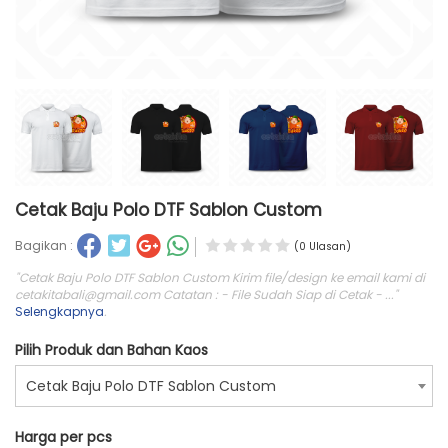
Cetak Baju Polo DTF Sablon Custom
Bagikan :
(0 Ulasan)
"Cetak Baju Polo DTF Sablon Custom Kirim file/design ke email kami di
cetakitabali@gmail.com
Catatan : - File Sudah Siap di Cetak - ..."
Selengkapnya
.
Pilih Produk dan Bahan Kaos
Cetak Baju Polo DTF Sablon Custom
Harga per pcs