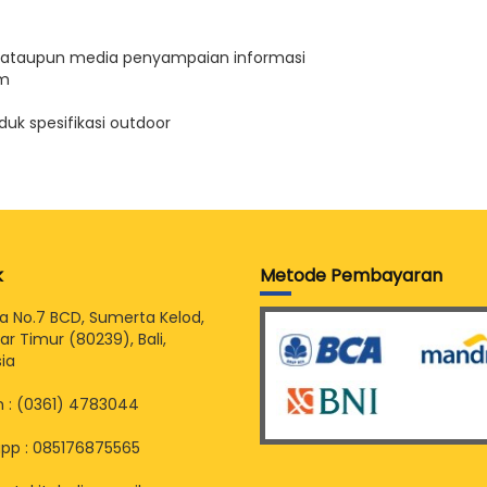
i ataupun media penyampaian informasi
sm
uk spesifikasi outdoor
k
Metode Pembayaran
sia No.7 BCD, Sumerta Kelod,
r Timur (80239), Bali,
ia
 : (0361) 4783044
pp : 085176875565