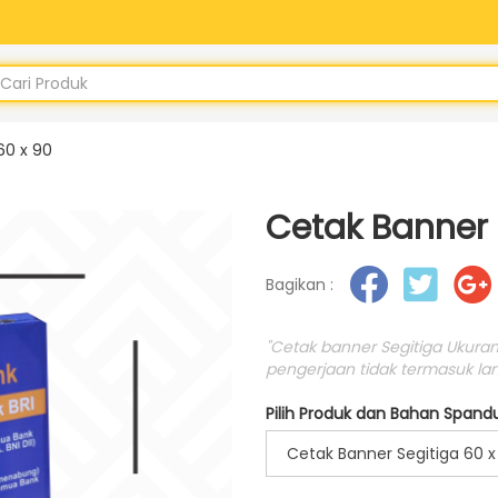
60 x 90
Cetak Banner 
Bagikan :
"Cetak banner Segitiga Ukuran
pengerjaan tidak termasuk lam
Pilih Produk dan Bahan Spandu
Cetak Banner Segitiga 60 x