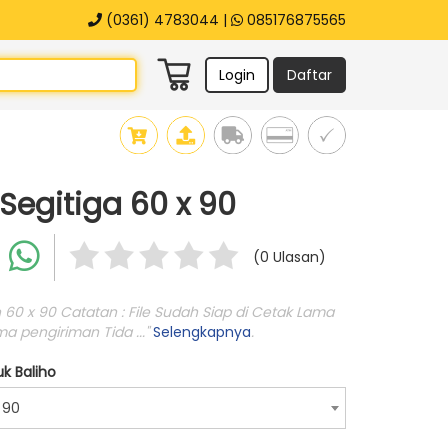
(0361) 4783044 |
085176875565
Login
Daftar
Segitiga 60 x 90
(0 Ulasan)
 60 x 90 Catatan : File Sudah Siap di Cetak Lama
a pengiriman Tida ..."
Selengkapnya
.
k Baliho
 90