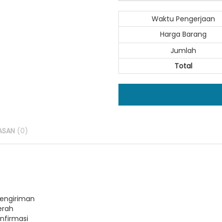
Waktu Pengerjaan
Harga Barang
Jumlah
Total
ASAN
(0)
pengiriman
erah
nfirmasi