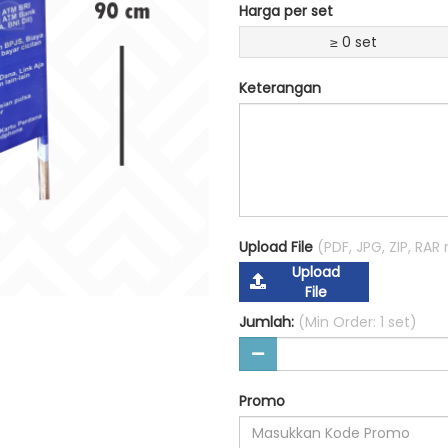
Harga per set
≥ 0 set
Keterangan
Upload File
(PDF, JPG, ZIP, RA
Upload
File
Jumlah:
(Min Order: 1 set)
Promo