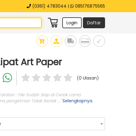
(0361) 4783044 |
085176875565
Login
Daftar
ipat Art Paper
(0 Ulasan)
Catatan : File Sudah Siap di Cetak Lama
a pengiriman Tidak Berlak ..."
Selengkapnya
.
r