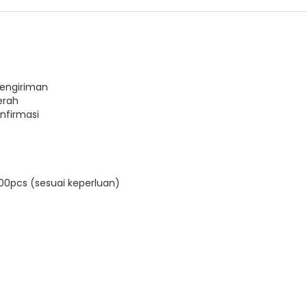
pengiriman
erah
nfirmasi
 500pcs (sesuai keperluan)