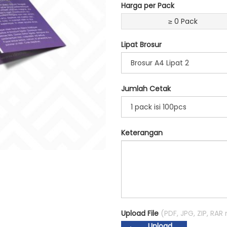
Harga per Pack
≥ 0 Pack
Lipat Brosur
Brosur A4 Lipat 2
Jumlah Cetak
1 pack isi 100pcs
Keterangan
Upload File
(PDF, JPG, ZIP, RA
Upload