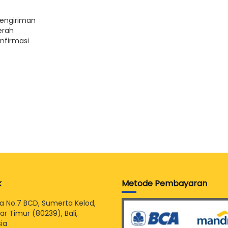
pengiriman
erah
nfirmasi
k
Metode Pembayaran
sia No.7 BCD, Sumerta Kelod,
r Timur (80239), Bali,
ia