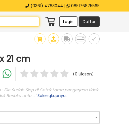
(0361) 4783044 |
085176875565
Login
Daftar
 x 21 cm
(0 Ulasan)
n : File Sudah Siap di Cetak Lama pengerjaan tidak
k Berlaku untu ..."
Selengkapnya
.