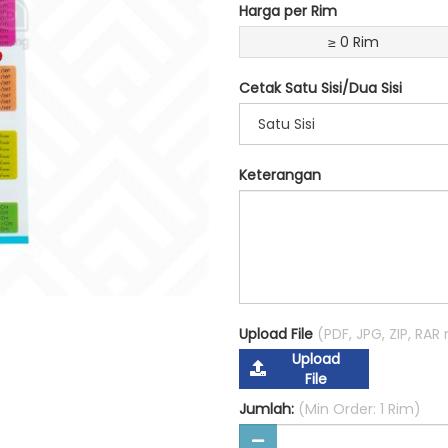
Harga per Rim
≥ 0 Rim
Cetak Satu Sisi/Dua Sisi
Satu Sisi
Keterangan
Upload File
(PDF, JPG, ZIP, RA
Upload
File
Jumlah:
(Min Order: 1 Rim)