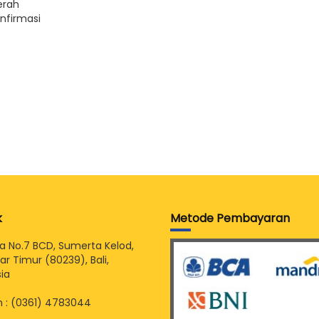
erah
nfirmasi
k
Metode Pembayaran
sia No.7 BCD, Sumerta Kelod,
r Timur (80239), Bali,
ia
 : (0361) 4783044