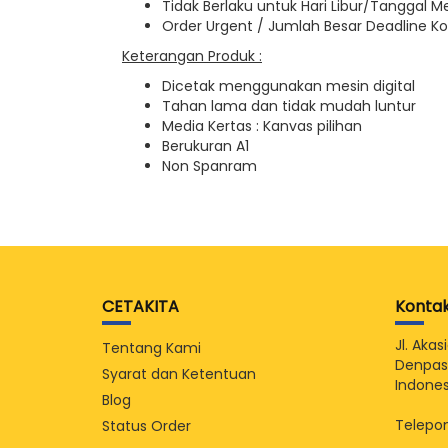
Tidak Berlaku untuk Hari Libur/Tanggal M
Order Urgent / Jumlah Besar Deadline Ko
Keterangan Produk :
Dicetak menggunakan mesin digital
Tahan lama dan tidak mudah luntur
Media Kertas : Kanvas pilihan
Berukuran A1
Non Spanram
CETAKITA
Konta
Jl. Aka
Tentang Kami
Denpasa
Syarat dan Ketentuan
Indones
Blog
Telepon
Status Order