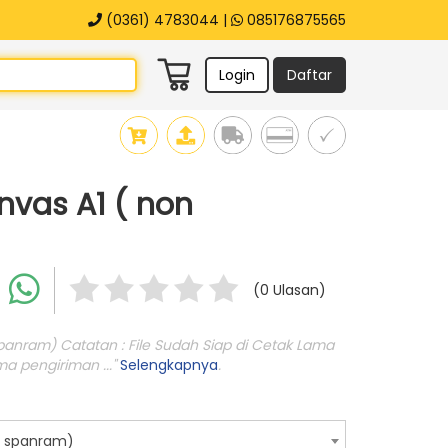
(0361) 4783044 |
085176875565
Login
Daftar
nvas A1 ( non
(0 Ulasan)
panram) Catatan : File Sudah Siap di Cetak Lama
a pengiriman ..."
Selengkapnya
.
n spanram)