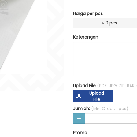
Harga per pcs
≥ 0 pcs
Keterangan
Upload File
(PDF, JPG, ZIP, RA
Upload
File
Jumlah:
(Min Order: 1 pcs)
Promo