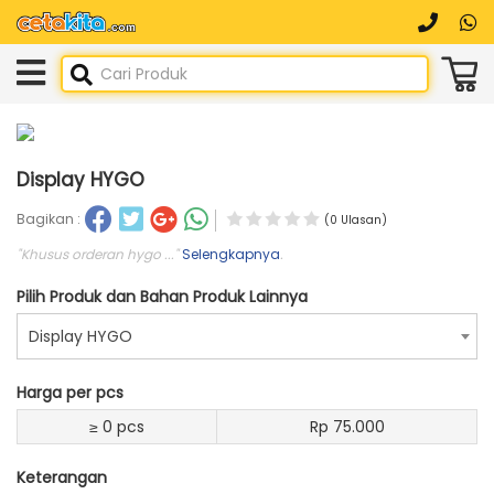
Display HYGO
Bagikan :
(0 Ulasan)
"Khusus orderan hygo ..."
Selengkapnya
.
Pilih Produk dan Bahan Produk Lainnya
Display HYGO
Harga per pcs
≥ 0 pcs
Rp 75.000
Keterangan