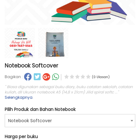
Notebook Softcover
Bagikan :
(0 Ulasan)
" Biasa digunakan sebagai buku diary, buku catatan sekolah, catatan
kuliah, dll Ukuran notebook A5 (14,8 x 21cm) Jilid spiral softc ..."
Selengkapnya
.
Pilih Produk dan Bahan Notebook
Notebook Softcover
Harga per buku