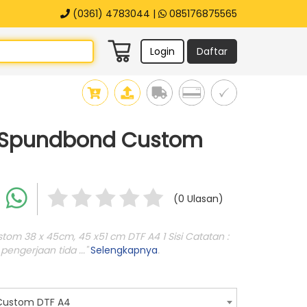
(0361) 4783044 |
085176875565
Login
Daftar
 Spundbond Custom
(0 Ulasan)
om 38 x 45cm, 45 x51 cm DTF A4 1 Sisi Catatan :
pengerjaan tida ..."
Selengkapnya
.
Custom DTF A4