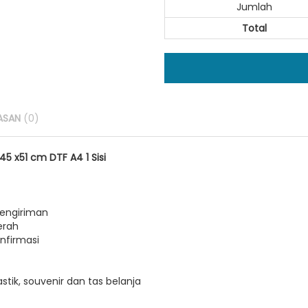
Jumlah
Total
ASAN
(0)
 x51 cm DTF A4 1 Sisi
pengiriman
erah
nfirmasi
stik, souvenir dan tas belanja