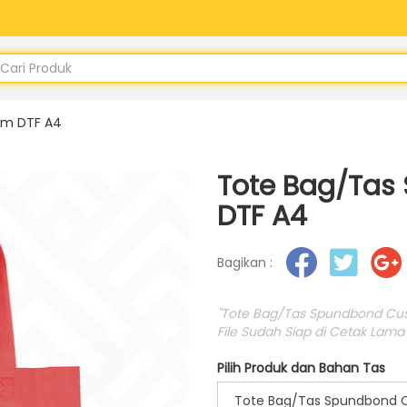
om DTF A4
Tote Bag/Tas
DTF A4
Bagikan :
"Tote Bag/Tas Spundbond Cust
File Sudah Siap di Cetak Lama 
Pilih Produk dan Bahan Tas
Tote Bag/Tas Spundbond 