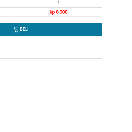
1
Rp 8.000
BELI