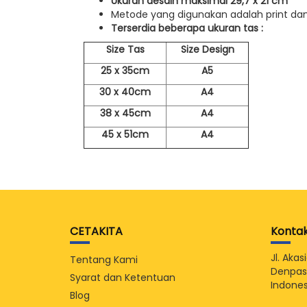
Ukuran desain maksimal 29,7 x 21 cm
Metode yang digunakan adalah print dan 
Terserdia beberapa ukuran tas :
Size Tas
Size Design
25 x 35cm
A5
30 x 40cm
A4
38 x 45cm
A4
45 x 51cm
A4
CETAKITA
Konta
Jl. Aka
Tentang Kami
Denpasa
Syarat dan Ketentuan
Indones
Blog