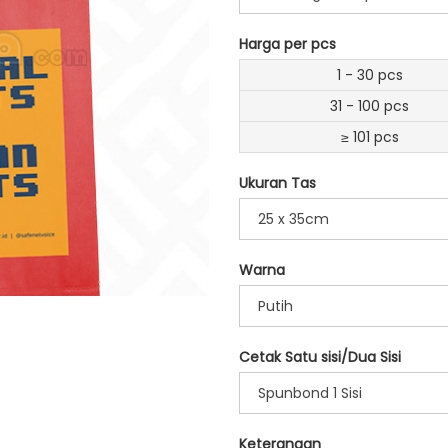
Harga per pcs
1 - 30 pcs
31 - 100 pcs
≥ 101 pcs
Ukuran Tas
25 x 35cm
Warna
Putih
Cetak Satu sisi/Dua Sisi
Spunbond 1 Sisi
Keterangan