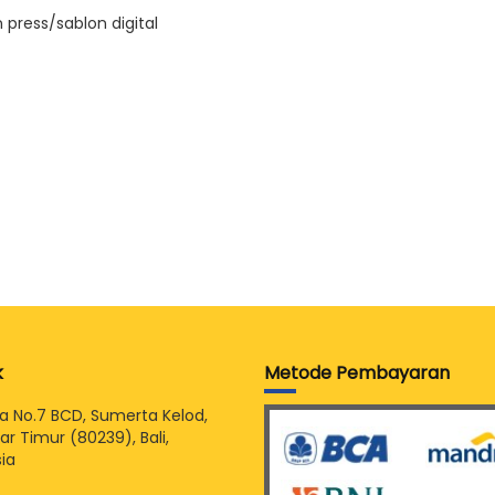
press/sablon digital
k
Metode Pembayaran
sia No.7 BCD, Sumerta Kelod,
r Timur (80239), Bali,
ia