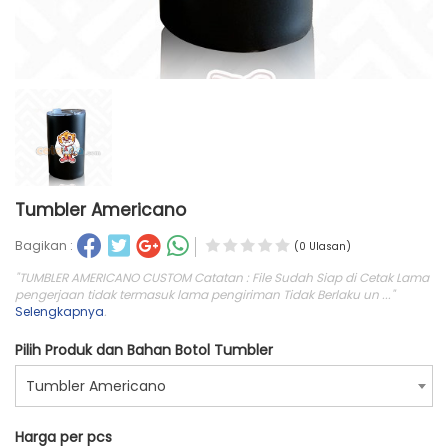
Tumbler Americano
Bagikan :
(0 Ulasan)
"TUMBLER AMERICANO CUSTOM Catatan : File Sudah Siap di Cetak Lama
pengerjaan tidak termasuk lama pengiriman Tidak Berlaku un ..."
Selengkapnya
.
Pilih Produk dan Bahan Botol Tumbler
Tumbler Americano
Harga per pcs