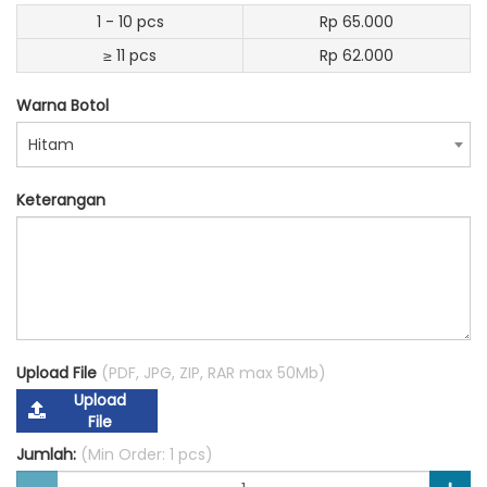
1 - 10 pcs
Rp 65.000
≥ 11 pcs
Rp 62.000
Warna Botol
Hitam
Keterangan
Upload File
(PDF, JPG, ZIP, RAR max 50Mb)
Upload
File
Jumlah:
(Min Order: 1 pcs)