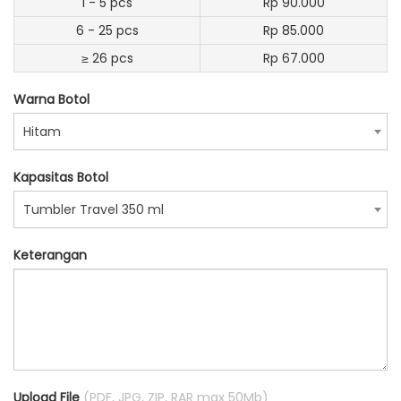
1 - 5 pcs
Rp 90.000
6 - 25 pcs
Rp 85.000
≥ 26 pcs
Rp 67.000
Warna Botol
Hitam
Kapasitas Botol
Tumbler Travel 350 ml
Keterangan
Upload File
(PDF, JPG, ZIP, RAR max 50Mb)