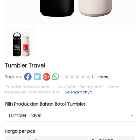
Tumbler Travel
Bagikan :
(0 Ulasan)
"Tumbler Travel Catatan : • File Sudah Siap di Cetak • Lama
pengerjaan tidak termasuk la ..."
Selengkapnya
.
Pilih Produk dan Bahan Botol Tumbler
Tumbler Travel
Harga per pcs