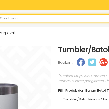
Mug Oval
Tumbler/Boto
Bagikan :
"Tumbler Mug Oval Catatan : F
termasuk lama pengiriman Tida
Pilih Produk dan Bahan Botol 
Tumbler/Botol Minum Mug