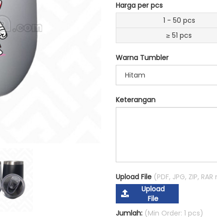
Harga per pcs
1 - 50 pcs
≥ 51 pcs
Warna Tumbler
Hitam
Keterangan
Upload File
(PDF, JPG, ZIP, RA
Upload
File
Jumlah:
(Min Order: 1 pcs)