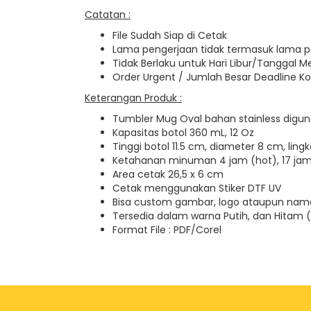
Catatan :
File Sudah Siap di Cetak
Lama pengerjaan tidak termasuk lama 
Tidak Berlaku untuk Hari Libur/Tanggal M
Order Urgent / Jumlah Besar Deadline Ko
Keterangan Produk :
Tumbler Mug Oval bahan stainless diguna
Kapasitas botol 360 mL, 12 Oz
Tinggi botol 11.5 cm, diameter 8 cm, ling
Ketahanan minuman 4 jam (hot), 17 jam 
Area cetak 26,5 x 6 cm
Cetak menggunakan Stiker DTF UV
Bisa custom gambar, logo ataupun na
Tersedia dalam warna Putih, dan Hitam 
Format File : PDF/Corel