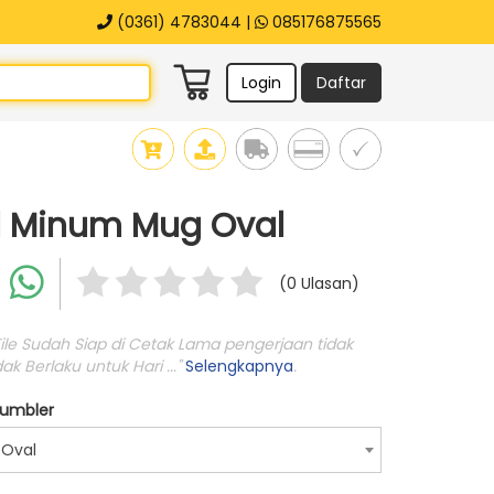
(0361) 4783044 |
085176875565
Login
Daftar
l Minum Mug Oval
(0 Ulasan)
ile Sudah Siap di Cetak Lama pengerjaan tidak
k Berlaku untuk Hari ..."
Selengkapnya
.
Tumbler
 Oval