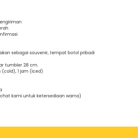
pengiriman
erah
nfirmasi
kan sebagai souvenir, tempat botol pribadi
kar tumbler 28 cm.
(cold), 1 jam (iced)
ma
(chat kami untuk ketersediaan warna)