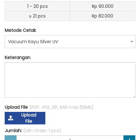
1 - 20 pcs
Rp 90.000
≥ 21 pcs
Rp 82.000
Metode Cetak
Vacuum Kayu Silver UV
Keterangan
Upload File
(PDF, JPG, ZIP, RAR max 50Mb)
Upload
File
Jumlah:
(Min Order: 1 pcs)