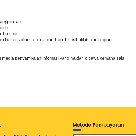
pengiriman
erah
nfirmasi
n besar volume ataupun berat hasil akhir packaging
au media penyampaian infomasi yang mudah dibawa kemana saja
k
Metode Pembayaran