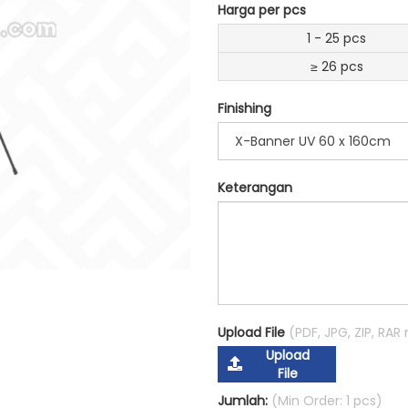
Harga per pcs
1 - 25 pcs
≥ 26 pcs
Finishing
X-Banner UV 60 x 160cm
Keterangan
Upload File
(PDF, JPG, ZIP, RA
Upload
File
Jumlah:
(Min Order: 1 pcs)