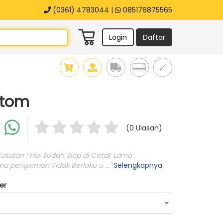
(0361) 4783044 |
085176875565
Login
Daftar
stom
(0 Ulasan)
tatan : File Sudah Siap di Cetak Lama
a pengiriman Tidak Berlaku u ..."
Selengkapnya
.
er